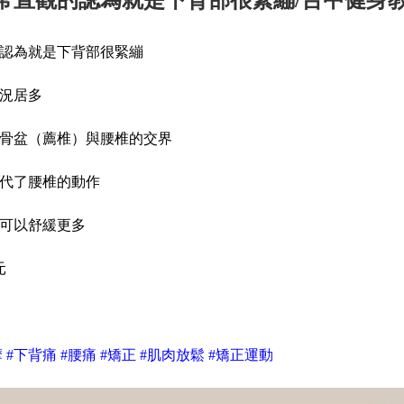
常直觀的認為就是下背部很緊繃/台中健身教
認為就是下背部很緊繃
況居多
骨盆（薦椎）與腰椎的交界
代了腰椎的動作
可以舒緩更多
元
#下背痛 #腰痛 #矯正 #肌肉放鬆 #矯正運動