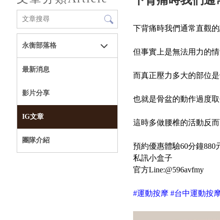
下背痛時我們通
下背痛時我們通常直觀的
永衡部落格
但事實上是無法用力的情
最新消息
而真正壓力多大的部位是
影片分享
也就是骨盆的動作過度取
IG文章
這時多做腰椎的活動反而
團隊介紹
預約優惠體驗60分鐘880
私訊小盒子
官方Line:@596avfmy
#運動按摩 #台中運動按摩 